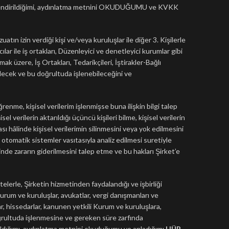
 bilgilendirildiğimi, aydınlatma metnini OKUDUĞUMU ve KVKK
atın izin verdiği kişi ve/veya kuruluşlar ile diğer 3. Kişilerle
lar ile iş ortakları, Düzenleyici ve denetleyici kurumlar gibi
k üzere, İş Ortakları, Tedarikçileri, İştirakler-Bağlı
ilecek ve bu doğrultuda işlenebileceğini ve
renme, kişisel verilerim işlenmişse buna ilişkin bilgi talep
 verilerin aktarıldığı üçüncü kişileri bilme, kişisel verilerin
ı hâlinde kişisel verilerimin silinmesini veya yok edilmesini
n otomatik sistemler vasıtasıyla analiz edilmesi suretiyle
nde zararın giderilmesini talep etme ve bu hakları Şirket’e
itelerle, Şirketin hizmetinden faydalandığı ve işbirliği
kurum ve kuruluşlar, avukatlar, vergi danışmanları ve
lar, hissedarlar, kanunen yetkili Kurum ve kuruluşlara,
 doğrultuda işlenmesine ve gereken süre zarfında
aldığımı, aydınlatma metnini okuduğumu ve anladığımı
HÜR