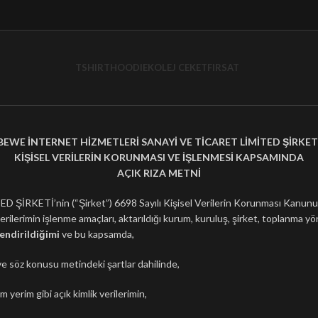
TSHIRT
HOODIE
KOLEJ CEKET
FIRSAT
BEWE İNTERNET HİZMETLERİ SANAYİ VE TİCARET LİMİTED ŞİRKET
KİŞİSEL VERİLERİN KORUNMASI VE İŞLENMESİ KAPSAMINDA
AÇIK RIZA METNİ
ETİ’nin (“Şirket”) 6698 Sayılı Kişisel Verilerin Korunması Kanunu 
rilerimin işlenme amaçları, aktarıldığı kurum, kuruluş, şirket, toplanma yö
lendirildiğimi
ve bu kapsamda,
e söz konusu metindeki şartlar dahilinde,
yerim gibi açık kimlik verilerimin,