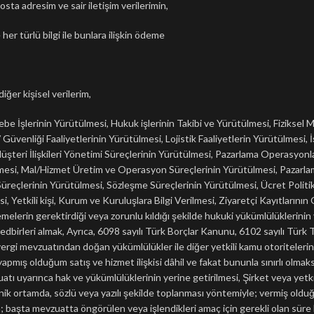
sta adresim ve sair iletişim verilerimin,
 her türlü bilgi ile bunlara ilişkin ödeme
diğer kişisel verilerim,
 İşlerinin Yürütülmesi, Hukuk işlerinin Takibi ve Yürütülmesi, Fiziksel Me
 Güvenliği Faaliyetlerinin Yürütülmesi, Lojistik Faaliyetlerin Yürütülmesi, İ
şteri İlişkileri Yönetimi Süreçlerinin Yürütülmesi, Pazarlama Operasyonl
lmesi, Mal/Hizmet Üretim ve Operasyon Süreçlerinin Yürütülmesi, Pazarlam
eçlerinin Yürütülmesi, Sözleşme Süreçlerinin Yürütülmesi, Ücret Politik
, Yetkili kişi, Kurum ve Kuruluşlara Bilgi Verilmesi, Ziyaretçi Kayıtlarının
melerin gerektirdiği veya zorunlu kıldığı şekilde hukuki yükümlülüklerinin
tedbirleri almak, Ayrıca, 6098 sayılı Türk Borçlar Kanunu, 6102 sayılı Tü
vergi mevzuatından doğan yükümlülükler ile diğer yetkili kamu otoritelerinin
 yapmış olduğum satış ve hizmet ilişkisi dâhil ve fakat bununla sınırlı olmaks
uatı uyarınca hak ve yükümlülüklerinin yerine getirilmesi, Şirket veya yetki
onik ortamda, sözlü veya yazılı şekilde toplanması yöntemiyle; vermiş olduğu
min; başta mevzuatta öngörülen veya işlendikleri amaç için gerekli olan sü