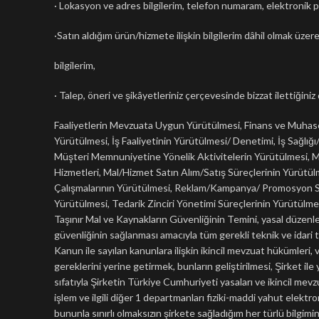
· Lokasyon ve adres bilgilerim, telefon numaram, elektronik po
·Satın aldığım ürün/hizmete ilişkin bilgilerim dâhil olmak üzere
bilgilerim,
· Talep, öneri ve şikâyetleriniz çerçevesinde bizzat ilettiğiniz 
Faaliyetlerin Mevzuata Uygun Yürütülmesi, Finans ve Muhasebe
Yürütülmesi, İş Faaliyetinin Yürütülmesi/ Denetimi, İş Sağlığı/
Müşteri Memnuniyetine Yönelik Aktivitelerin Yürütülmesi, Mü
Hizmetleri, Mal/Hizmet Satın Alım/Satış Süreçlerinin Yürütü
Çalışmalarının Yürütülmesi, Reklam/Kampanya/ Promosyon Sür
Yürütülmesi, Tedarik Zinciri Yönetimi Süreçlerinin Yürütülmesi
Taşınır Mal ve Kaynakların Güvenliğinin Temini, yasal düzenle
güvenliğinin sağlanması amacıyla tüm gerekli teknik ve idari 
Kanun ile sayılan kanunlara ilişkin ikincil mevzuat hükümleri, 
gereklerini yerine getirmek, bunların geliştirilmesi, Şirket ile
sıfatıyla Şirketin Türkiye Cumhuriyeti yasaları ve ikincil mevz
işlem ve ilgili diğer 1 departmanları fiziki-maddi yahut elektr
bununla sınırlı olmaksızın şirkete sağladığım her türlü bilgi