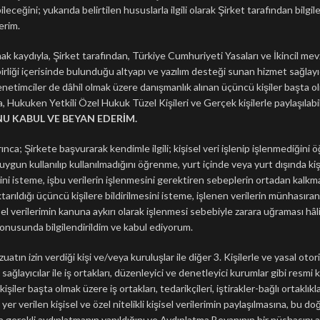
ileceğini; yukarıda belirtilen hususlarla ilgili olarak Şirket tarafından
erim.
mak kaydıyla, Şirket tarafından, Türkiye Cumhuriyeti Yasaları ve İkincil mevzu
irliği içerisinde bulunduğu altyapı ve yazılım desteği sunan hizmet sağlayıcı
netimciler de dâhil olmak üzere danışmanlık alınan üçüncü kişiler başta olma
a, Hukuken Yetkili Özel Hukuk Tüzel Kişileri ve Gerçek kişilerle paylaşılab
U KABUL VE BEYAN EDERİM.
a; Şirkete başvurarak kendimle ilgili; kişisel veri işlenip işlenmediğini öğ
gun kullanılıp kullanılmadığını öğrenme, yurt içinde veya yurt dışında kişisel
ini isteme, işbu verilerin işlenmesini gerektiren sebeplerin ortadan kalkmas
ktarıldığı üçüncü kişilere bildirilmesini isteme, işlenen verilerin münhasıra
l verilerimin kanuna aykırı olarak işlenmesi sebebiyle zarara uğraması hâli
onusunda bilgilendirildim ve kabul ediyorum.
atın izin verdiği kişi ve/veya kuruluşlar ile diğer 3. Kişilerle ve yasal otor
ğlayıcılar ile iş ortakları, düzenleyici ve denetleyici kurumlar gibi resmi 
iler başta olmak üzere iş ortakları, tedarikçileri, iştirakler-bağlı ortaklık
 yer verilen kişisel ve özel nitelikli kişisel verilerimin paylaşılmasına, bu
gerekli aydınlatmanın yapıldığını ve Aydınlatma Beyanının bir nüshasını 