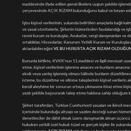
maddesinde ifade edilen genel ilkelere uygun şekilde işleneb
çerçevesinde AÇIK RIZAM bulunduğunu kabul ve beyan ed
İşbu kişisel verilerimin, yukarıda belirtilen amaçlarla bağlı kal
ve yasal otoritelerle, Şirketin hizmetinden faydalandığı ve işb
resmi kurum ve kuruluşlar, Avukatlar, vergi danışmanları ve de
ortaklıklar, Hissedarlar, Kanunen Yetkili Kurum ve Kuruluşlar
aktarılabileceğini
VE BU HUSUSTA AÇIK RIZAM OLDUĞUN
Bununla birlikte, KVKK’nun 11.maddesi ve ilgili mevzuat uyarınc
etme, kişisel verilerimin işlenme amacını ve bunların amacına uy
eksik veya yanlış işlenmiş olması hâlinde bunların düzeltilmes
isteme, bu düzeltme ve silinme taleplerinin kişisel verilerin a
kendi aleyhime bir sonucun ortaya çıkmasına itiraz etme kişise
yazılı şekilde başvurarak talep etme hakkına sahip olduğum k
Şirket tarafından, Türkiye Cumhuriyeti yasaları ve ikincil mevzu
içerisinde bulunduğu altyapı ve yazılım desteği sunan hizmet sa
denetimciler de dâhil olmak üzere danışmanlık alınan üçüncü kiş
hukuken yetkili özel hukuk tüzel ve gerçek kişiler ile yukarıda
saklanmasına
AÇIK RIZAM
olduğunu ve bu hususta tarafıma 