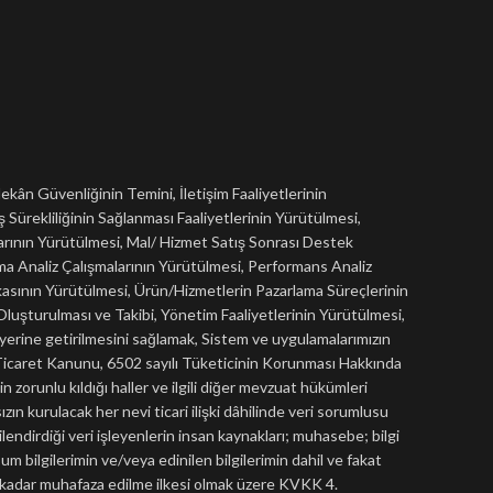
kân Güvenliğinin Temini, İletişim Faaliyetlerinin
ş Sürekliliğinin Sağlanması Faaliyetlerinin Yürütülmesi,
arının Yürütülmesi, Mal/ Hizmet Satış Sonrası Destek
a Analiz Çalışmalarının Yürütülmesi, Performans Analiz
asının Yürütülmesi, Ürün/Hizmetlerin Pazarlama Süreçlerinin
 Oluşturulması ve Takibi, Yönetim Faaliyetlerinin Yürütülmesi,
 yerine getirilmesini sağlamak, Sistem ve uygulamalarımızın
rk Ticaret Kanunu, 6502 sayılı Tüketicinin Korunması Hakkında
 zorunlu kıldığı haller ve ilgili diğer mevzuat hükümleri
ızın kurulacak her nevi ticari ilişki dâhilinde veri sorumlusu
lendirdiği veri işleyenlerin insan kaynakları; muhasebe; bilgi
m bilgilerimin ve/veya edinilen bilgilerimin dahil ve fakat
re kadar muhafaza edilme ilkesi olmak üzere KVKK 4.