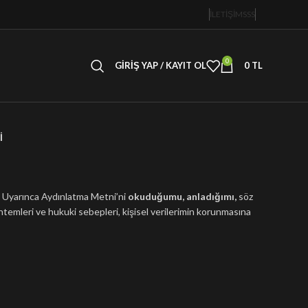
İLETİŞİM
SSS
0
GIRIŞ YAP / KAYIT OL
0
TL
İ
Uyarınca Aydınlatma Metni’ni
okuduğumu, anladığımı,
söz
ntemleri ve hukuki sebepleri, kişisel verilerimin korunmasına