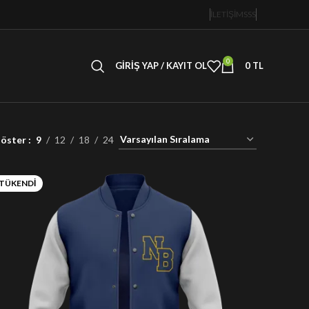
İLETİŞİM
SSS
0
GIRIŞ YAP / KAYIT OL
0
TL
öster
9
12
18
24
TÜKENDI