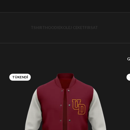
TSHIRT
HOODIE
KOLEJ CEKET
FIRSAT
G
TÜKENDI