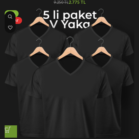
2.775
TL
9.250
TL
-65%
FIRSAT