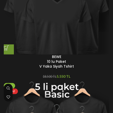
BEWE
10 lu Paket
V Yaka Siyah Tshirt
5.550
TL
18.500
TL
-40%
FIRSAT