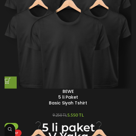
BEWE
5 li Paket
Basic Siyah Tshirt
5.550
TL
9.250
TL
-70%
FIRSAT