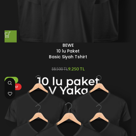
BEWE
10 lu Paket
Basic Siyah Tshirt
9.250
TL
18.500
TL
-70%
FIRSAT