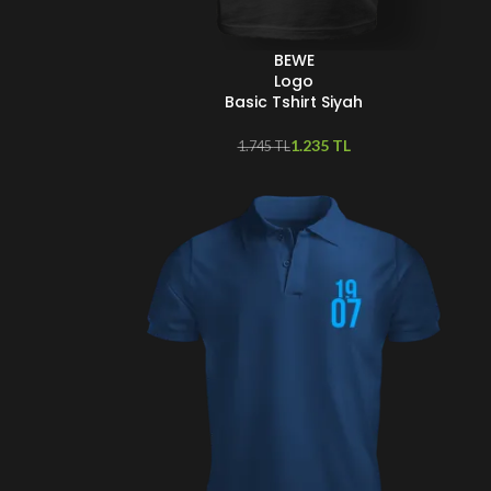
BEWE
SEÇENEKLER
Logo
Basic Tshirt Siyah
1.235
TL
1.745
TL