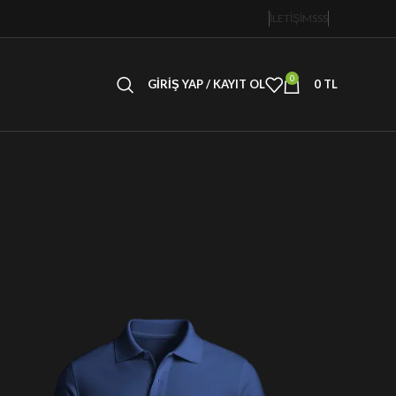
İLETİŞİM
SSS
0
GIRIŞ YAP / KAYIT OL
0
TL