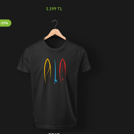
TL
-29%