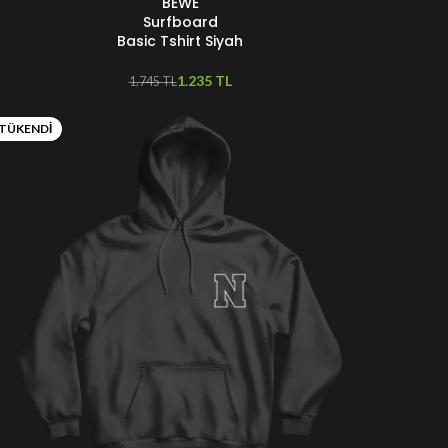
BEWE
EÇENEKLER
Surfboard
Basic Tshirt Siyah
1.235
TL
1.745
TL
TÜKENDI