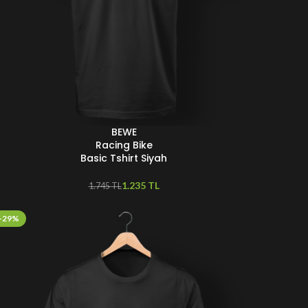
BEWE
EÇENEKLER
Racing Bike
Basic Tshirt Siyah
1.235
TL
1.745
TL
-29%