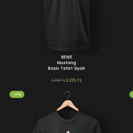
BEWE
SEÇENEKLER
S
Mustang
Basic Tshirt Siyah
1.235
TL
1.745
TL
-29%