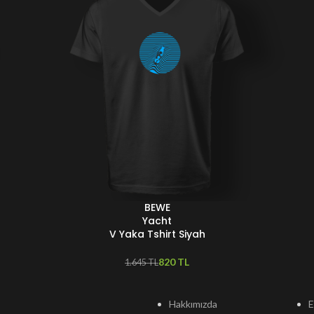
BEWE
SEÇENEKLER
Yacht
V Yaka Tshirt Siyah
820
TL
1.645
TL
Hakkımızda
E