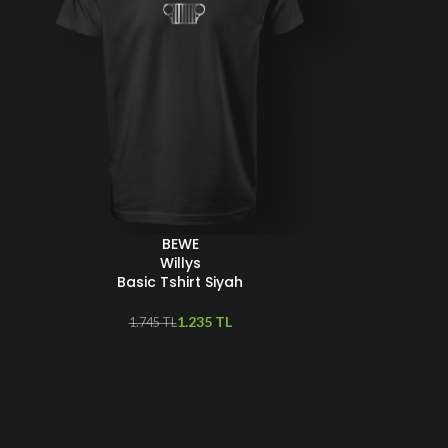
BEWE
EÇENEKLER
Willys
Basic Tshirt Siyah
1.235
TL
1.745
TL