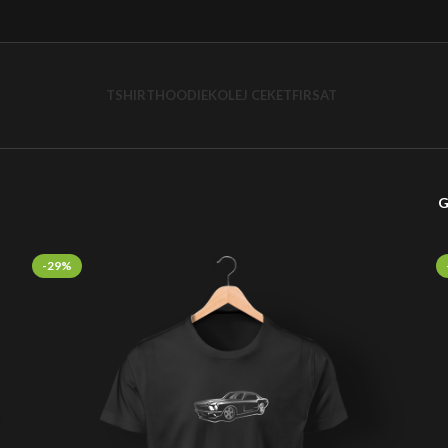
TSHIRT
HOODIE
KOLEJ CEKET
FIRSAT
G
-29%