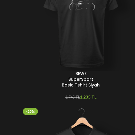
BEWE
SEÇENEKLER
SuperSport
Basic Tshirt Siyah
1.235
TL
1.745
TL
-25%