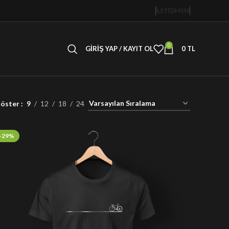
İLETİŞİM
SSS
0
GIRIŞ YAP / KAYIT OL
0
TL
öster
9
12
18
24
-29%