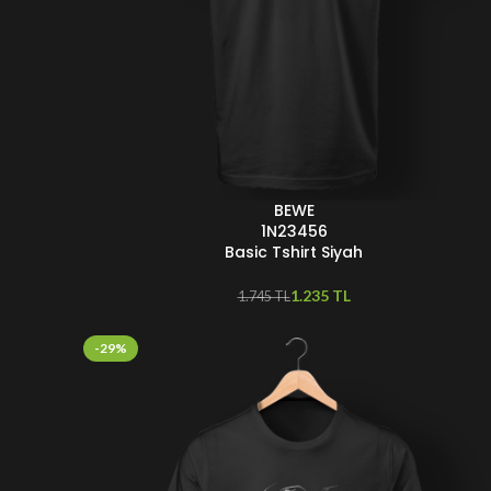
BEWE
SEÇENEKLER
1N23456
Basic Tshirt Siyah
1.235
TL
1.745
TL
-29%