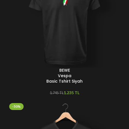
BEWE
SEÇENEKLER
S
Vespa
Basic Tshirt Siyah
1.235
TL
1.745
TL
-50%