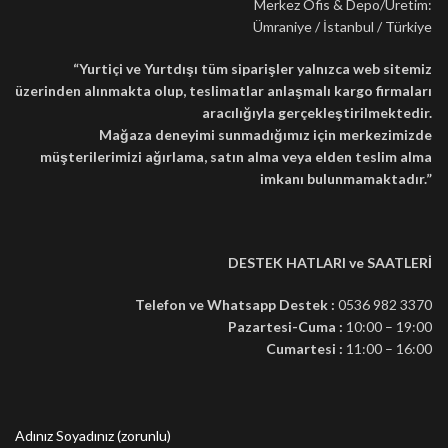
Merkez Ofis & Depo/Üretim:
Ümraniye / İstanbul / Türkiye
“Yurtiçi ve Yurtdışı t
üm siparişler yalnızca web sitemiz
üzerinden alınmakta olup, teslimatlar anlaşmalı kargo firmaları
aracılığıyla gerçekleştirilmektedir.
Mağaza deneyimi sunmadığımız için merkezimizde
müşterilerimizi ağırlama, satın alma veya elden teslim alma
imkanı bulunmamaktadır.”
DESTEK HATLARI ve SAATLERİ
Telefon ve Whatsapp
Destek :
0536 982 3370
Pazartesi-Cuma :
10:00 – 19:00
Cumartesi :
11:00 – 16:00
Adınız Soyadınız (zorunlu)