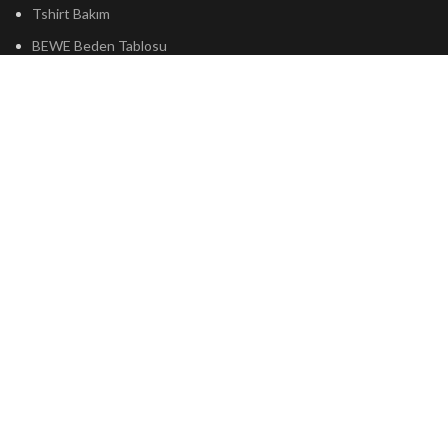
Tshirt Bakım
BEWE Beden Tablosu
Nartgaard Beden Tablosu
Hoodie Beden Tablosu
Kolej Ceket Beden Tablosu
Sweatshirt Beden Tablosu
Gizlilik ve Çerez Politikası
Üyelik Sözleşmesi
Şartlar ve Koşullar
Açık Rıza Metni
Müşteri Hizmetleri
Mesafeli Satış Sözleşmesi