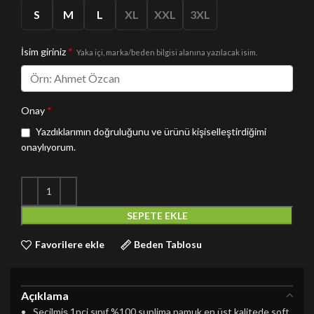
S
M
L
XL
XXL
3XL
İsim giriniz
*
Yaka içi, marka/beden bilgisi alanına yazılacak isim.
Onay
*
Yazdıklarımın doğruluğunu ve ürünü kişiselleştirdiğimi
onaylıyorum.
SEPETE EKLE
Favorilere ekle
Beden Tablosu
Açıklama
Seçilmiş 1nci sınıf %100 suplima pamuk en üst kalitede soft