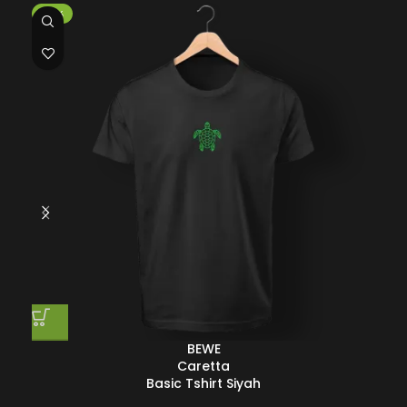
-25%
-2
BEWE
Caretta
Basic Tshirt Siyah