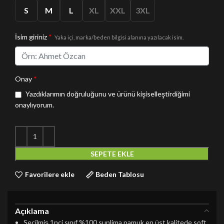
S
M
L
XL
XXL
3XL
İsim giriniz
*
Yaka içi, marka/beden bilgisi alanına yazılacak isim.
Onay
*
Yazdıklarımın doğruluğunu ve ürünü kişiselleştirdiğimi
onaylıyorum.
SEPETE EKLE
Favorilere ekle
Beden Tablosu
Açıklama
Seçilmiş 1nci sınıf %100 suplima pamuk en üst kalitede soft