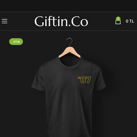
0
0
TL
-35%