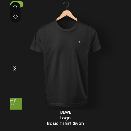
-35%
-3
BEWE
Logo
Basic Tshirt Siyah