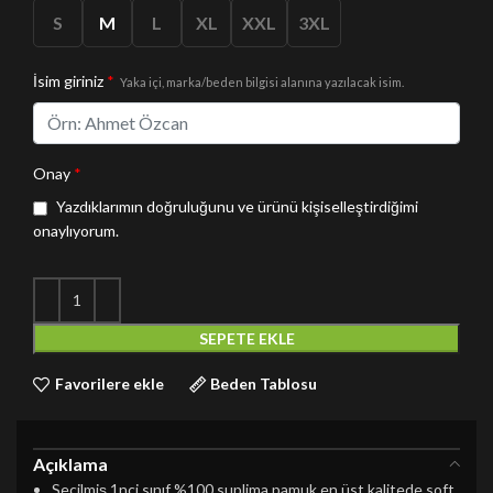
S
M
L
XL
XXL
3XL
İsim giriniz
*
Yaka içi, marka/beden bilgisi alanına yazılacak isim.
Onay
*
Yazdıklarımın doğruluğunu ve ürünü kişiselleştirdiğimi
onaylıyorum.
SEPETE EKLE
Favorilere ekle
Beden Tablosu
Açıklama
Seçilmiş 1nci sınıf %100 suplima pamuk en üst kalitede soft