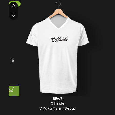
-50%
-5
BEWE
Offside
V Yaka Tshirt Beyaz