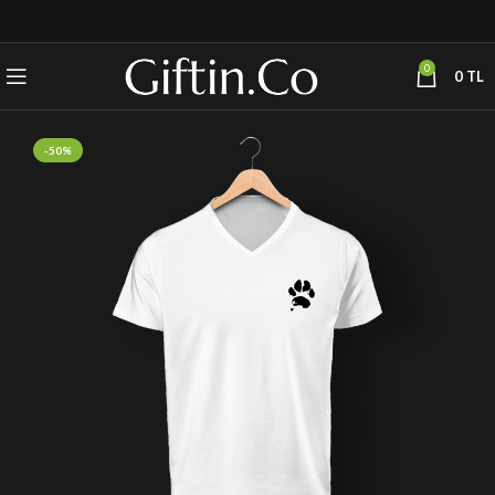
0
0
TL
-50%