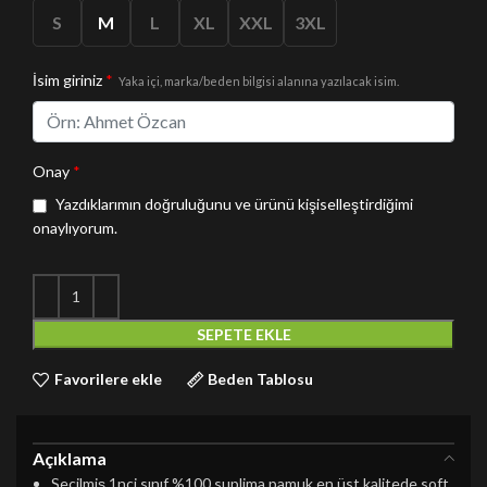
S
M
L
XL
XXL
3XL
İsim giriniz
*
Yaka içi, marka/beden bilgisi alanına yazılacak isim.
Onay
*
Yazdıklarımın doğruluğunu ve ürünü kişiselleştirdiğimi
onaylıyorum.
SEPETE EKLE
Favorilere ekle
Beden Tablosu
Açıklama
Seçilmiş 1nci sınıf %100 suplima pamuk en üst kalitede soft