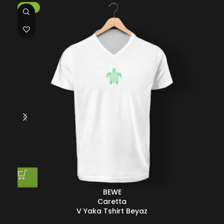
-50%
-5
BEWE
Caretta
V Yaka Tshirt Beyaz