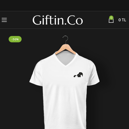
0
0
TL
-50%