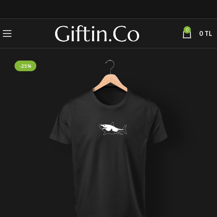
0
0
TL
-25%