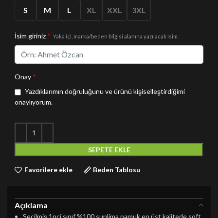
S
M
L
XL
XXL
3XL
İsim giriniz
*
Yaka içi, marka/beden bilgisi alanına yazılacak isim.
Onay
*
Yazdıklarımın doğruluğunu ve ürünü kişiselleştirdiğimi
onaylıyorum.
SEPETE EKLE
Favorilere ekle
Beden Tablosu
Açıklama
Seçilmiş 1nci sınıf %100 suplima pamuk en üst kalitede soft