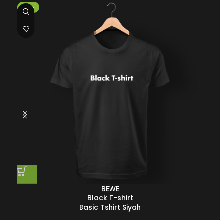
-25%
-2
BEWE
Black T-shirt
Basic Tshirt Siyah