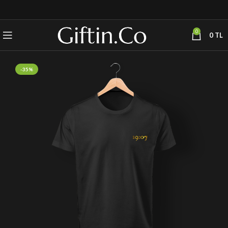
0
0
TL
-35%