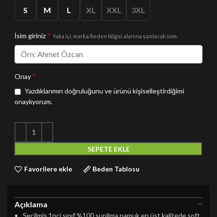
S
M
L
XL
XXL
3XL
İsim giriniz
*
Yaka içi, marka/beden bilgisi alanına yazılacak isim.
Onay
*
Yazdıklarımın doğruluğunu ve ürünü kişiselleştirdiğimi
onaylıyorum.
SEPETE EKLE
Favorilere ekle
Beden Tablosu
Açıklama
Seçilmiş 1nci sınıf %100 suplima pamuk en üst kalitede soft