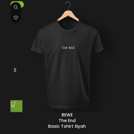
-35%
-3
BEWE
The End
Basic Tshirt Siyah