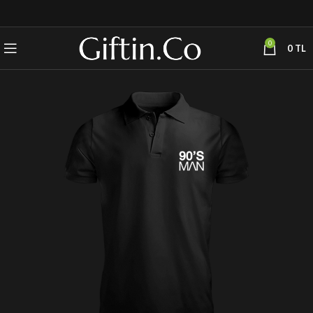
0
0
TL