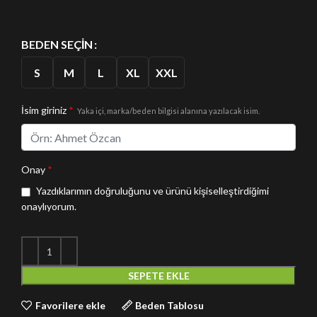
BEDEN SEÇIN
S
M
L
XL
XXL
İsim giriniz
*
Yaka içi, marka/beden bilgisi alanına yazılacak isim.
Onay
*
Yazdıklarımın doğruluğunu ve ürünü kişiselleştirdiğimi
onaylıyorum.
SEPETE EKLE
Favorilere ekle
Beden Tablosu