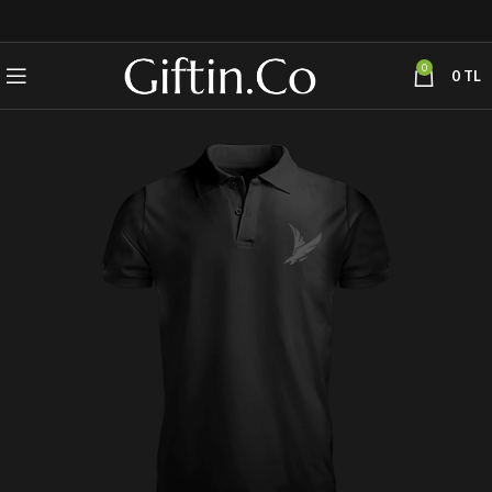
0
0
TL