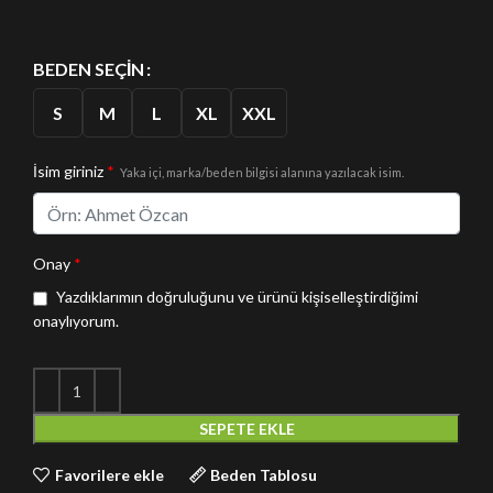
BEDEN SEÇIN
S
M
L
XL
XXL
İsim giriniz
*
Yaka içi, marka/beden bilgisi alanına yazılacak isim.
Onay
*
Yazdıklarımın doğruluğunu ve ürünü kişiselleştirdiğimi
onaylıyorum.
SEPETE EKLE
Favorilere ekle
Beden Tablosu