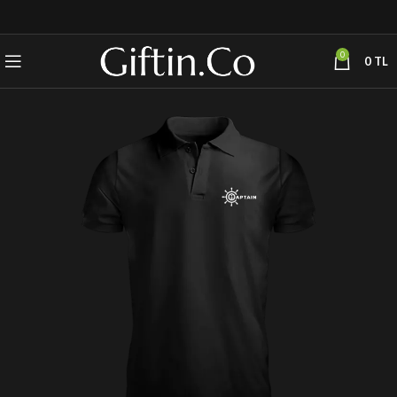
0
0
TL