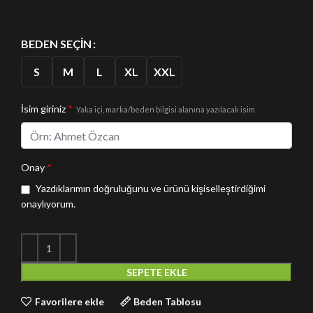
BEDEN SEÇIN
S
M
L
XL
XXL
İsim giriniz
*
Yaka içi, marka/beden bilgisi alanına yazılacak isim.
Onay
*
Yazdıklarımın doğruluğunu ve ürünü kişiselleştirdiğimi
onaylıyorum.
SEPETE EKLE
Favorilere ekle
Beden Tablosu