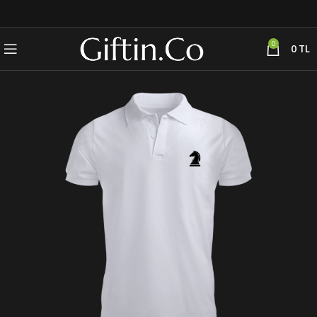
0
0
TL