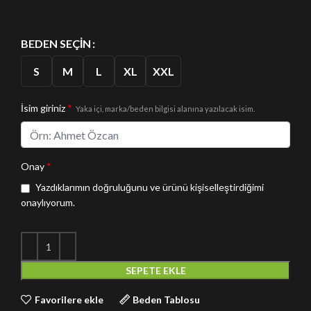
BEDEN SEÇIN
S
M
L
XL
XXL
İsim giriniz
*
Yaka içi, marka/beden bilgisi alanına yazılacak isim.
Onay
*
Yazdıklarımın doğruluğunu ve ürünü kişiselleştirdiğimi
onaylıyorum.
SEPETE EKLE
Favorilere ekle
Beden Tablosu