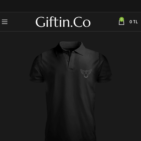
0
0
TL