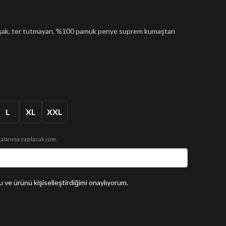
muşak, ter tutmayan, %100 pamuk penye suprem kumaştan
L
XL
XXL
 alanına yazılacak isim.
 ve ürünü kişiselleştirdiğimi onaylıyorum.