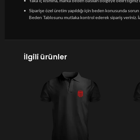
Yaka iç kısmına, marka beden basılan bölgeye belirttiğiniz i
Siparişe özel üretim yapıldığı için beden konusunda soru
Beden Tablosunu mutlaka kontrol ederek sipariş veriniz.
İ
İlgili ürünler