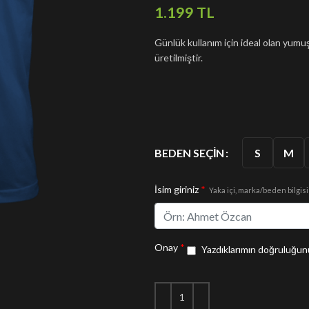
TL
Günlük kullanım için ideal olan yu
üretilmiştir.
S
M
BEDEN SEÇIN
İsim giriniz
*
Yaka içi, marka/beden bilgisi
Onay
*
Yazdıklarımın doğruluğunu