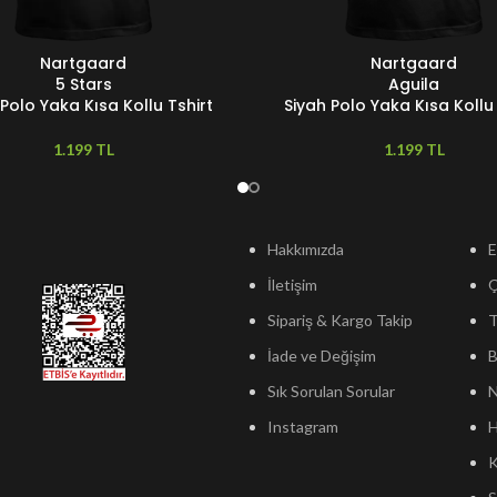
Nartgaard
Nartgaard
ER
SEÇENEKLER
5 Stars
Aguila
 Polo Yaka Kısa Kollu Tshirt
Siyah Polo Yaka Kısa Kollu 
TL
TL
Hakkımızda
E
İletişim
Sipariş & Kargo Takip
T
İade ve Değişim
B
Sık Sorulan Sorular
N
Instagram
H
K