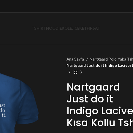
TSHIRT
HOODIE
KOLEJ CEKET
FIRSAT
Ana Sayfa
Nartgaard Polo Yaka Tsh
Nartgaard Just do it Indigo Lacivert
Nartgaard
Just do it
Indigo Lacive
Kısa Kollu Tsh