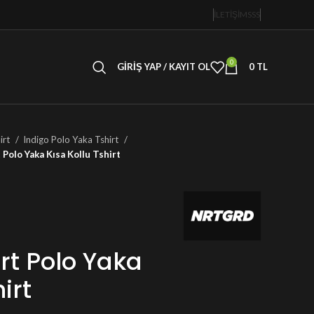
İLETİŞİM
SSS
0
GIRIŞ YAP / KAYIT OL
0
TL
irt
Indigo Polo Yaka Tshirt
 Polo Yaka Kısa Kollu Tshirt
rt Polo Yaka
irt