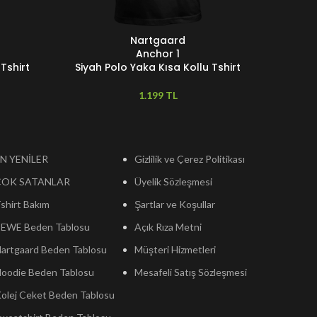
Nartgaard
SEÇENEKLER
SEÇENEKL
Anchor 1
Tshirt
Siyah Polo Yaka Kısa Kollu Tshirt
Siyah 
TL
N YENİLER
Gizlilik ve Çerez Politikası
ÇOK SATANLAR
Üyelik Sözleşmesi
shirt Bakım
Şartlar ve Koşullar
EWE Beden Tablosu
Açık Rıza Metni
artgaard Beden Tablosu
Müşteri Hizmetleri
oodie Beden Tablosu
Mesafeli Satış Sözleşmesi
olej Ceket Beden Tablosu