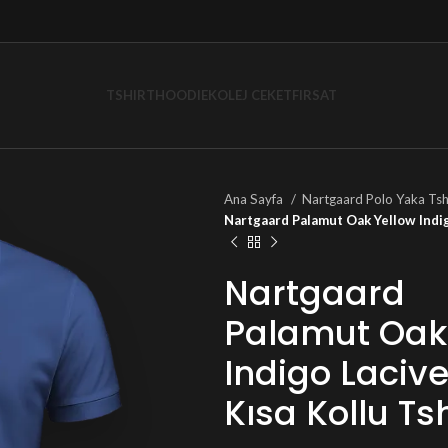
TSHIRT
HOODIE
KOLEJ CEKET
FIRSAT
Ana Sayfa
Nartgaard Polo Yaka Tsh
Nartgaard Palamut Oak Yellow Indig
Nartgaard
Palamut Oak
Indigo Lacive
Kısa Kollu Tsh