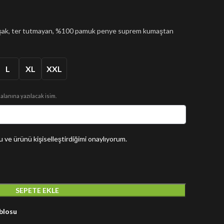
muşak, ter tutmayan, %100 pamuk penye suprem kumaştan
L
XL
XXL
 alanına yazılacak isim.
 ve ürünü kişiselleştirdiğimi onaylıyorum.
SEPETE EKLE
blosu