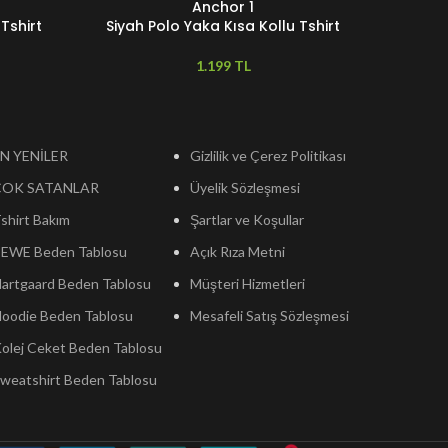
Anchor 1
Tshirt
Siyah Polo Yaka Kısa Kollu Tshirt
Siyah 
TL
N YENİLER
Gizlilik ve Çerez Politikası
ÇOK SATANLAR
Üyelik Sözleşmesi
shirt Bakım
Şartlar ve Koşullar
EWE Beden Tablosu
Açık Rıza Metni
artgaard Beden Tablosu
Müşteri Hizmetleri
oodie Beden Tablosu
Mesafeli Satış Sözleşmesi
olej Ceket Beden Tablosu
weatshirt Beden Tablosu