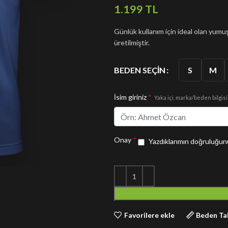
TL
Günlük kullanım için ideal olan yu
üretilmiştir.
S
M
BEDEN SEÇIN
İsim giriniz
*
Yaka içi, marka/beden bilgisi
Onay
*
Yazdıklarımın doğruluğunu
Favorilere ekle
Beden Ta