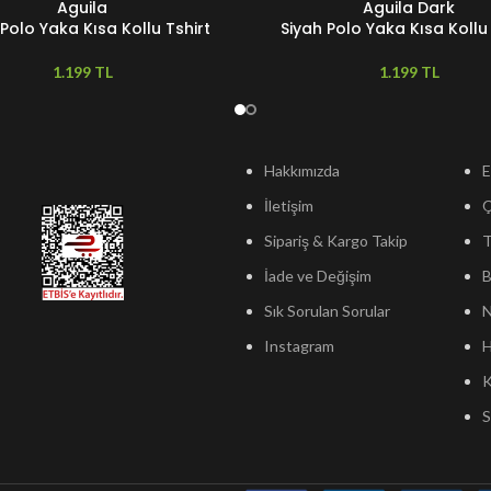
Aguila
Aguila Dark
 Polo Yaka Kısa Kollu Tshirt
Siyah Polo Yaka Kısa Kollu 
TL
TL
Hakkımızda
E
İletişim
Sipariş & Kargo Takip
T
İade ve Değişim
B
Sık Sorulan Sorular
N
Instagram
H
K
S