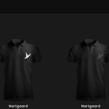
Nartgaard
Nartgaard
ER
SEÇENEKLER