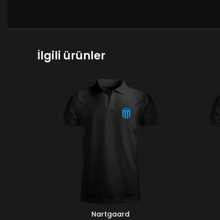
İlgili ürünler
Nartgaard
SEÇENEKLER
SEÇENEKL