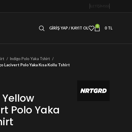
İLETİŞİM
SSS
0
GIRIŞ YAP / KAYIT OL
0
TL
irt
Indigo Polo Yaka Tshirt
o Lacivert Polo Yaka Kısa Kollu Tshirt
 Yellow
rt Polo Yaka
irt