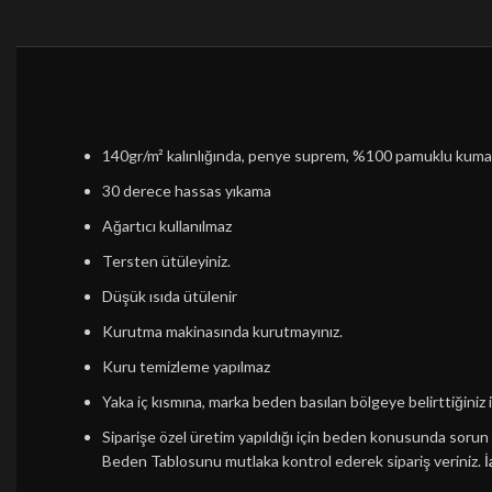
140gr/m² kalınlığında, penye suprem, %100 pamuklu kum
30 derece hassas yıkama
Ağartıcı kullanılmaz
Tersten ütüleyiniz.
Düşük ısıda ütülenir
Kurutma makinasında kurutmayınız.
Kuru temizleme yapılmaz
Yaka iç kısmına, marka beden basılan bölgeye belirttiğiniz i
Siparişe özel üretim yapıldığı için beden konusunda soru
Beden Tablosunu mutlaka kontrol ederek sipariş veriniz.
İ