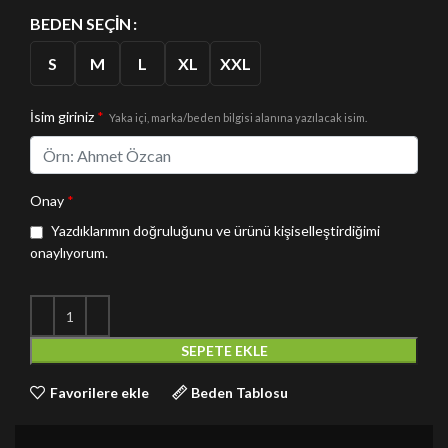
BEDEN SEÇIN
S
M
L
XL
XXL
İsim giriniz
*
Yaka içi, marka/beden bilgisi alanına yazılacak isim.
Onay
*
Yazdıklarımın doğruluğunu ve ürünü kişiselleştirdiğimi
onaylıyorum.
SEPETE EKLE
Favorilere ekle
Beden Tablosu