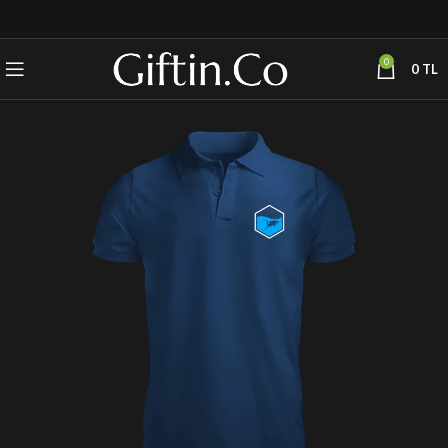
0
0
TL