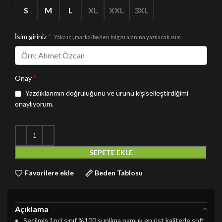
S
M
L
XL
XXL
3XL
İsim giriniz
*
Yaka içi, marka/beden bilgisi alanına yazılacak isim.
Onay
*
Yazdıklarımın doğruluğunu ve ürünü kişiselleştirdiğimi
onaylıyorum.
SEPETE EKLE
Favorilere ekle
Beden Tablosu
Açıklama
Seçilmiş 1nci sınıf %100 suplima pamuk en üst kalitede soft