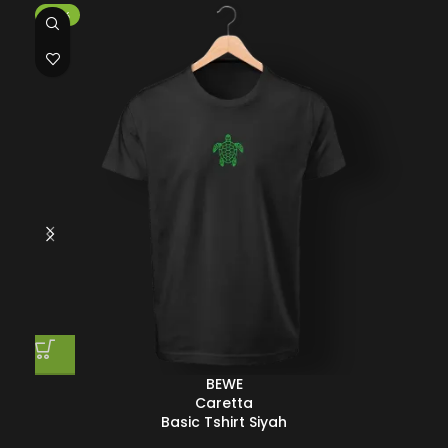
-35%
-3
BEWE
Caretta
Basic Tshirt Siyah