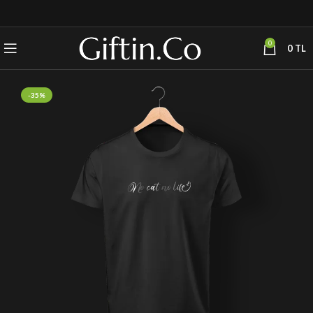
0
0
TL
-35%