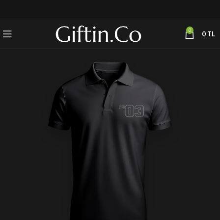
0
0
TL