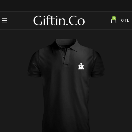
0
0
TL