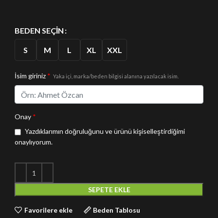
BEDEN SEÇIN
S
M
L
XL
XXL
İsim giriniz
*
Yaka içi, marka/beden bilgisi alanına yazılacak isim.
Onay
*
Yazdıklarımın doğruluğunu ve ürünü kişiselleştirdiğimi
onaylıyorum.
SEPETE EKLE
Favorilere ekle
Beden Tablosu