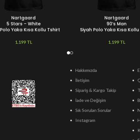
Nartgaard
Nartgaard
ER
SEÇENEKLER
5 Stars – White
90’s Man
 Polo Yaka Kısa Kollu Tshirt
Siyah Polo Yaka Kısa Kollu 
TL
TL
Hakkımızda
E
İletişim
Sipariş & Kargo Takip
T
İade ve Değişim
B
Sık Sorulan Sorular
N
Instagram
H
K