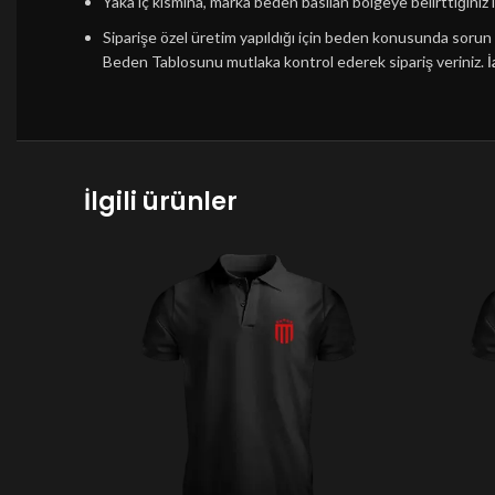
Yaka iç kısmına, marka beden basılan bölgeye belirttiğiniz i
Siparişe özel üretim yapıldığı için beden konusunda soru
Beden Tablosunu mutlaka kontrol ederek sipariş veriniz.
İ
İlgili ürünler