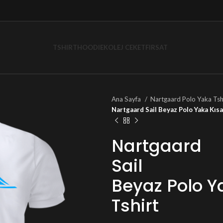
TSHIRT
HOODIE
KOLEJ CEKET
FIRSAT
Ana Sayfa
Nartgaard Polo Yaka Tsh
Nartgaard Sail Beyaz Polo Yaka Kısa
Nartgaard
Sail
Beyaz Polo Y
Tshirt