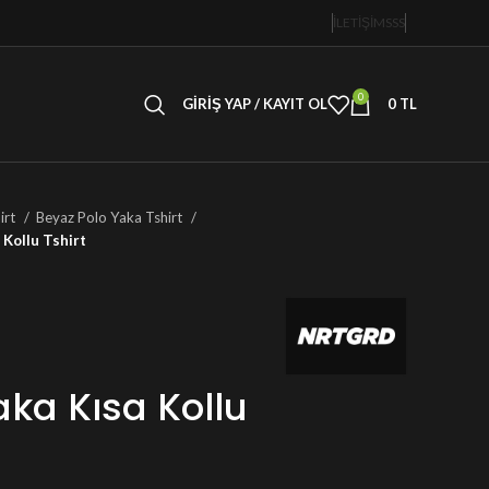
İLETİŞİM
SSS
0
GIRIŞ YAP / KAYIT OL
0
TL
irt
Beyaz Polo Yaka Tshirt
 Kollu Tshirt
aka Kısa Kollu