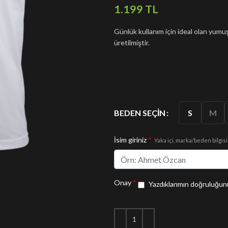
TL
Günlük kullanım için ideal olan yu
üretilmiştir.
S
M
BEDEN SEÇIN
İsim giriniz
*
Yaka içi, marka/beden bilgisi
Onay
*
Yazdıklarımın doğruluğunu