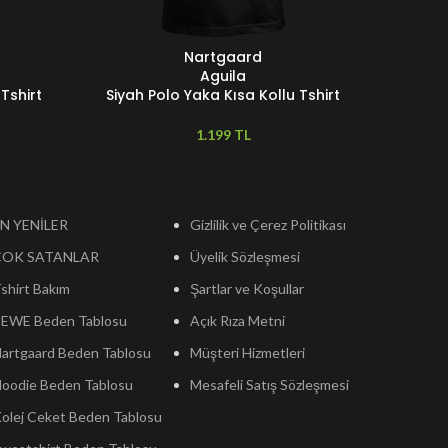
Nartgaard
SEÇENEKLER
SEÇENEKL
Aguila
Tshirt
Siyah Polo Yaka Kısa Kollu Tshirt
Siyah 
TL
N YENİLER
Gizlilik ve Çerez Politikası
ÇOK SATANLAR
Üyelik Sözleşmesi
shirt Bakım
Şartlar ve Koşullar
EWE Beden Tablosu
Açık Rıza Metni
artgaard Beden Tablosu
Müşteri Hizmetleri
oodie Beden Tablosu
Mesafeli Satış Sözleşmesi
olej Ceket Beden Tablosu