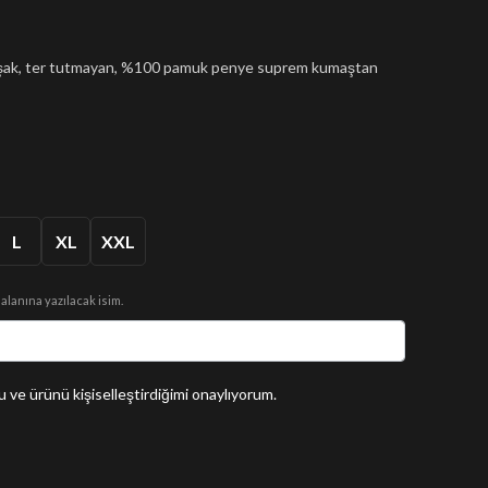
muşak, ter tutmayan, %100 pamuk penye suprem kumaştan
L
XL
XXL
 alanına yazılacak isim.
 ve ürünü kişiselleştirdiğimi onaylıyorum.