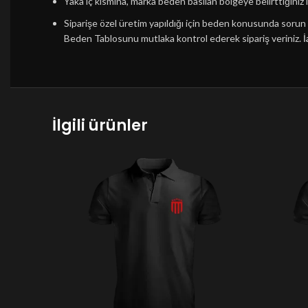
Yaka iç kısmına, marka beden basılan bölgeye belirttiğiniz i
Siparişe özel üretim yapıldığı için beden konusunda soru
Beden Tablosunu mutlaka kontrol ederek sipariş veriniz.
İ
İlgili ürünler