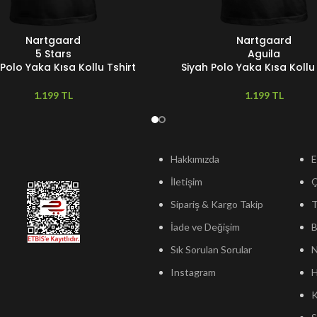
Nartgaard
Nartgaard
ER
SEÇENEKLER
5 Stars
Aguila
 Polo Yaka Kısa Kollu Tshirt
Siyah Polo Yaka Kısa Kollu 
TL
TL
Hakkımızda
E
İletişim
Sipariş & Kargo Takip
T
İade ve Değişim
B
Sık Sorulan Sorular
N
Instagram
H
K