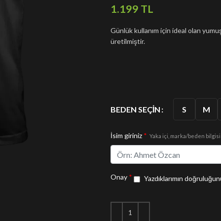
TL
Günlük kullanım için ideal olan yu
üretilmiştir.
S
M
BEDEN SEÇIN
İsim giriniz
*
Yaka içi, marka/beden bilgisi
Onay
*
Yazdıklarımın doğruluğunu