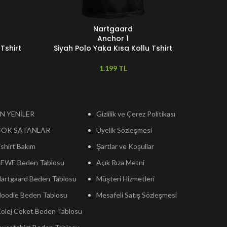
Nartgaard
SEÇENEKLER
SEÇENEKL
Anchor 1
Tshirt
Siyah Polo Yaka Kısa Kollu Tshirt
Siyah 
TL
N YENİLER
Gizlilik ve Çerez Politikası
ÇOK SATANLAR
Üyelik Sözleşmesi
shirt Bakım
Şartlar ve Koşullar
EWE Beden Tablosu
Açık Rıza Metni
artgaard Beden Tablosu
Müşteri Hizmetleri
oodie Beden Tablosu
Mesafeli Satış Sözleşmesi
olej Ceket Beden Tablosu