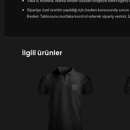
Yaka iç kısmına, marka beden basılan bölgeye belirttiğiniz i
Siparişe özel üretim yapıldığı için beden konusunda soru
Beden Tablosunu mutlaka kontrol ederek sipariş veriniz.
İ
İlgili ürünler