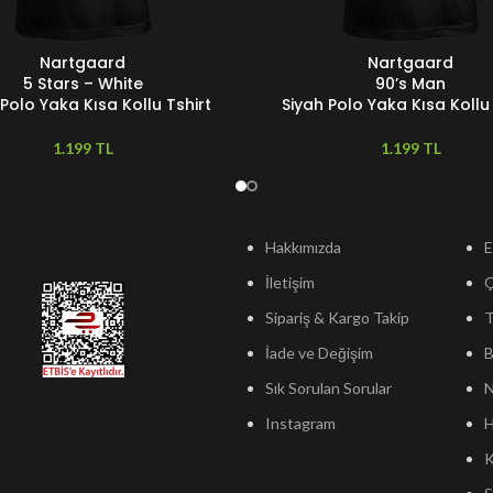
Nartgaard
Nartgaard
ER
SEÇENEKLER
5 Stars – White
90’s Man
 Polo Yaka Kısa Kollu Tshirt
Siyah Polo Yaka Kısa Kollu 
TL
TL
Hakkımızda
E
İletişim
Sipariş & Kargo Takip
T
İade ve Değişim
B
Sık Sorulan Sorular
N
Instagram
H
K