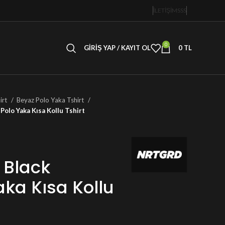
İLETİŞİM
SSS
0
GIRIŞ YAP / KAYIT OL
0
TL
irt
Beyaz Polo Yaka Tshirt
Polo Yaka Kısa Kollu Tshirt
 Black
aka Kısa Kollu