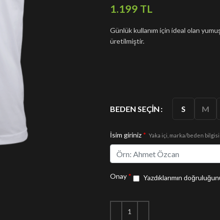
TL
Günlük kullanım için ideal olan yu
üretilmiştir.
S
M
BEDEN SEÇIN
İsim giriniz
*
Yaka içi, marka/beden bilgisi
Onay
*
Yazdıklarımın doğruluğunu