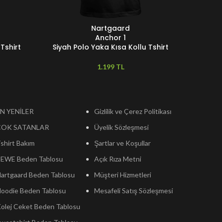
Nartgaard
SEÇENEKLER
SEÇENEKL
Anchor 1
Tshirt
Siyah Polo Yaka Kısa Kollu Tshirt
Siyah 
TL
N YENİLER
Gizlilik ve Çerez Politikası
ÇOK SATANLAR
Üyelik Sözleşmesi
shirt Bakım
Şartlar ve Koşullar
EWE Beden Tablosu
Açık Rıza Metni
artgaard Beden Tablosu
Müşteri Hizmetleri
oodie Beden Tablosu
Mesafeli Satış Sözleşmesi
olej Ceket Beden Tablosu