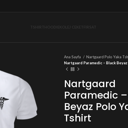
TSHIRT
HOODIE
KOLEJ CEKET
FIRSAT
Ana Sayfa
Nartgaard Polo Yaka Tsh
Nartgaard Paramedic – Black Beyaz 
Nartgaard
Paramedic –
Beyaz Polo Y
Tshirt