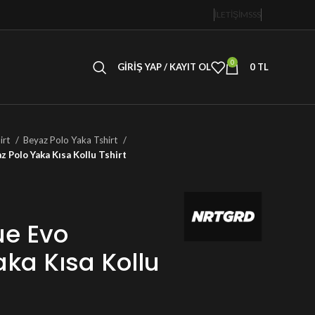
İLETİŞİM
SSS
0
GIRIŞ YAP / KAYIT OL
0
TL
irt
Beyaz Polo Yaka Tshirt
z Polo Yaka Kısa Kollu Tshirt
ue Evo
aka Kısa Kollu