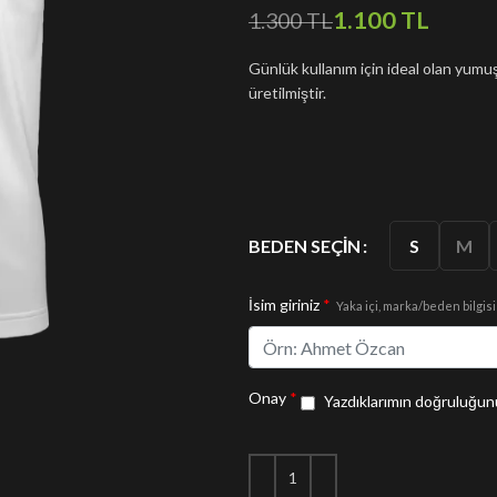
1.100
TL
1.300
TL
Günlük kullanım için ideal olan yu
üretilmiştir.
S
M
BEDEN SEÇIN
İsim giriniz
*
Yaka içi, marka/beden bilgisi
Onay
*
Yazdıklarımın doğruluğunu