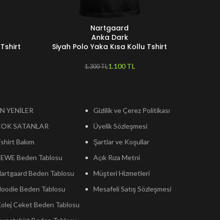
Nartgaard
SEÇENEKLER
SEÇENEKL
Anka Dark
Tshirt
Siyah Polo Yaka Kısa Kollu Tshirt
Siyah 
1.100
TL
1.300
TL
N YENİLER
Gizlilik ve Çerez Politikası
ÇOK SATANLAR
Üyelik Sözleşmesi
shirt Bakım
Şartlar ve Koşullar
EWE Beden Tablosu
Açık Rıza Metni
artgaard Beden Tablosu
Müşteri Hizmetleri
oodie Beden Tablosu
Mesafeli Satış Sözleşmesi
olej Ceket Beden Tablosu