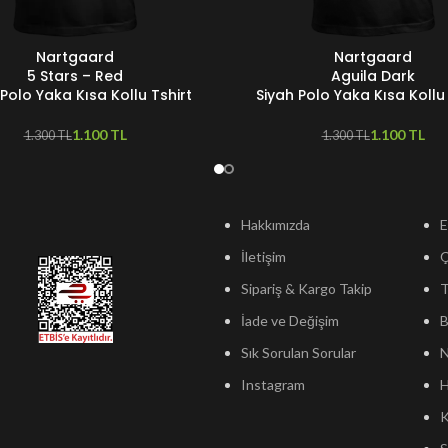
Nartgaard
Nartgaard
ER
SEÇENEKLER
5 Stars – Red
Aguila Dark
 Polo Yaka Kısa Kollu Tshirt
Siyah Polo Yaka Kısa Kollu 
1.100
TL
1.100
TL
1.300
TL
1.300
TL
Hakkımızda
E
İletişim
Sipariş & Kargo Takip
T
İade ve Değişim
B
Sık Sorulan Sorular
N
Instagram
H
K