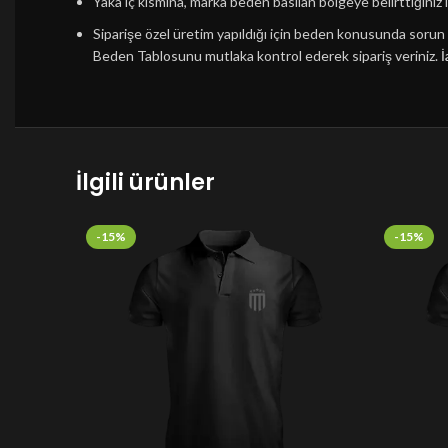
Yaka iç kısmına, marka beden basılan bölgeye belirttiğiniz i
Siparişe özel üretim yapıldığı için beden konusunda soru
Beden Tablosunu mutlaka kontrol ederek sipariş veriniz.
İ
İlgili ürünler
-15%
-15%