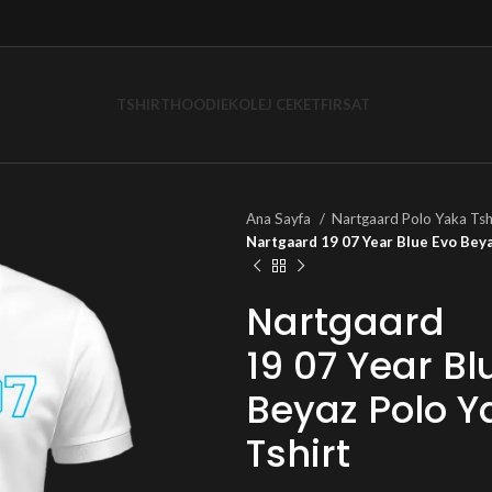
TSHIRT
HOODIE
KOLEJ CEKET
FIRSAT
Ana Sayfa
Nartgaard Polo Yaka Tsh
Nartgaard 19 07 Year Blue Evo Beya
Nartgaard
19 07 Year Bl
Beyaz Polo Y
Tshirt
TL
TL
TL
TL