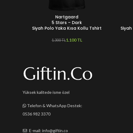
Nartgaard
SEÇENEKLER
SEÇENEKL
5 Stars – Dark
Siyah Polo Yaka Kısa Kollu Tshirt
Siyah
1.100
TL
1.300
TL
Yüksek kalitede isme özel
Telefon & WhatsApp Destek:
0536 982 3370
E-mail: info@giftin.co